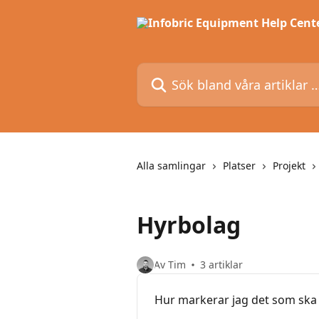
Hoppa till huvudinnehåll
Sök bland våra artiklar …
Alla samlingar
Platser
Projekt
Hyrbolag
Av Tim
3 artiklar
Hur markerar jag det som ska 