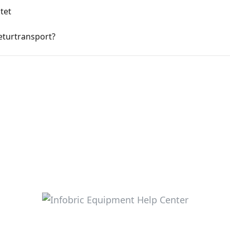
ktet
eturtransport?