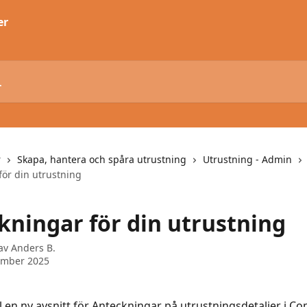
r
Skapa, hantera och spåra utrustning
Utrustning - Admin
för din utrustning
kningar för din utrustning
 av
Anders B.
ember 2025
till en ny avsnitt för Anteckningar på utrustningsdetaljer i 