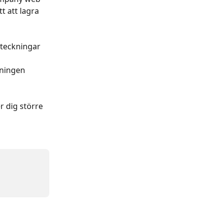
t att lagra 
nteckningar 
ningen 
r dig större 