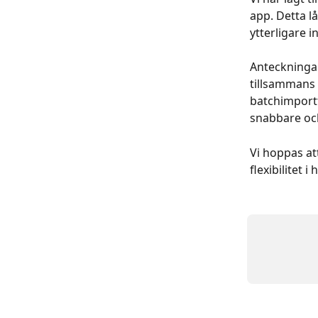
app. Detta lå
ytterligare i
Anteckningar
tillsammans 
batchimportf
snabbare och
Vi hoppas at
flexibilitet 