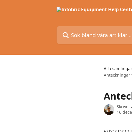
Hoppa till huvudinnehåll
Sök bland våra artiklar …
Alla samlinga
Anteckningar 
Antec
Skrivet
16 dec
Vi har lagt 