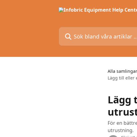
Hoppa till huvudinnehåll
Sök bland våra artiklar …
Alla samlinga
Lägg till eller
Lägg t
utrus
För en bättre
utrustning.