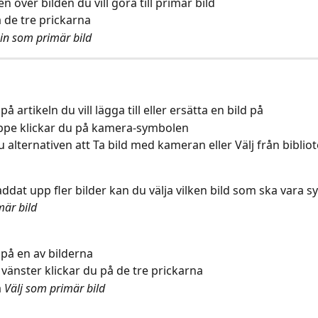
 över bilden du vill göra till primär bild
å de tre prickarna
 in som primär bild
 på artikeln du vill lägga till eller ersätta en bild på
ppe klickar du på kamera-symbolen
 alternativen att Ta bild med kameran eller Välj från bibliote
dat upp fler bilder kan du välja vilken bild som ska vara synl
mär bild
n på en av bilderna
l vänster klickar du på de tre prickarna
 
Välj som primär bild