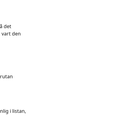
å det 
 vart den 
 rutan
ig i listan, 