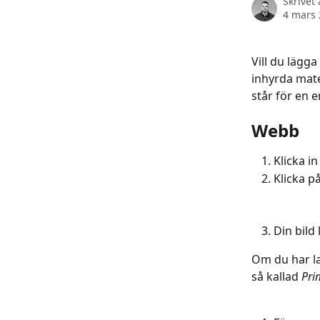
Skrivet
4 mars
Vill du lägga
inhyrda mate
står för en e
Webb
Klicka in
Klicka på
Din bild
Om du har lad
så kallad 
Pri