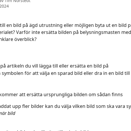
 av
Tim Norstedt
 2024
 till en bild på ägd utrustning eller möjligen byta ut en bild p
rialet? Varför inte ersätta bilden på belysningsmasten med
nklare överblick?
 på artikeln du vill lägga till eller ersätta en bild på
 symbolen för att välja en sparad bild eller dra in en bild till
 kommer att ersätta ursprungliga bilden om sådan finns
dat upp fler bilder kan du välja vilken bild som ska vara synl
mär bild