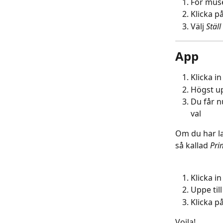
För musen
Klicka p
Välj 
Ställ
App
Klicka in
Högst u
Du får nu
val
Om du har lad
så kallad 
Pri
Klicka i
Uppe til
Klicka på
Voila!