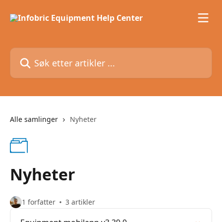
Gå til hovedinnhold
Søk etter artikler ...
Alle samlinger
Nyheter
Nyheter
1 forfatter
3 artikler